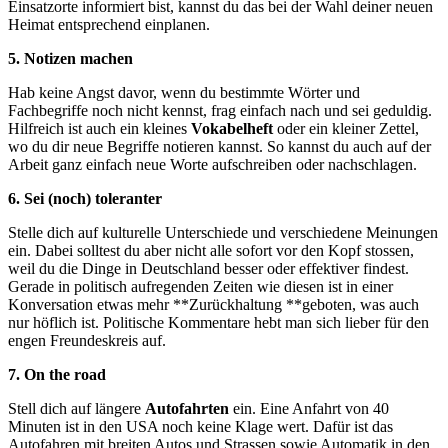
Einsatzorte informiert bist, kannst du das bei der Wahl deiner neuen
Heimat entsprechend einplanen.
5. Notizen machen
Hab keine Angst davor, wenn du bestimmte Wörter und
Fachbegriffe noch nicht kennst, frag einfach nach und sei geduldig.
Hilfreich ist auch ein kleines
Vokabelheft
oder ein kleiner Zettel,
wo du dir neue Begriffe notieren kannst. So kannst du auch auf der
Arbeit ganz einfach neue Worte aufschreiben oder nachschlagen.
6. Sei (noch) toleranter
Stelle dich auf kulturelle Unterschiede und verschiedene Meinungen
ein. Dabei solltest du aber nicht alle sofort vor den Kopf stossen,
weil du die Dinge in Deutschland besser oder effektiver findest.
Gerade in politisch aufregenden Zeiten wie diesen ist in einer
Konversation etwas mehr **Zurückhaltung **geboten, was auch
nur höflich ist. Politische Kommentare hebt man sich lieber für den
engen Freundeskreis auf.
7. On the road
Stell dich auf längere
Autofahrten
ein. Eine Anfahrt von 40
Minuten ist in den USA noch keine Klage wert. Dafür ist das
Autofahren mit breiten Autos und Strassen sowie Automatik in den