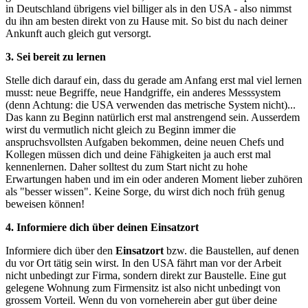
in Deutschland übrigens viel billiger als in den USA - also nimmst
du ihn am besten direkt von zu Hause mit. So bist du nach deiner
Ankunft auch gleich gut versorgt.
3. Sei bereit zu lernen
Stelle dich darauf ein, dass du gerade am Anfang erst mal viel lernen
musst: neue Begriffe, neue Handgriffe, ein anderes Messsystem
(denn Achtung: die USA verwenden das metrische System nicht)...
Das kann zu Beginn natürlich erst mal anstrengend sein. Ausserdem
wirst du vermutlich nicht gleich zu Beginn immer die
anspruchsvollsten Aufgaben bekommen, deine neuen Chefs und
Kollegen müssen dich und deine Fähigkeiten ja auch erst mal
kennenlernen. Daher solltest du zum Start nicht zu hohe
Erwartungen haben und im ein oder anderen Moment lieber zuhören
als "besser wissen". Keine Sorge, du wirst dich noch früh genug
beweisen können!
4. Informiere dich über deinen Einsatzort
Informiere dich über den
Einsatzort
bzw. die Baustellen, auf denen
du vor Ort tätig sein wirst. In den USA fährt man vor der Arbeit
nicht unbedingt zur Firma, sondern direkt zur Baustelle. Eine gut
gelegene Wohnung zum Firmensitz ist also nicht unbedingt von
grossem Vorteil. Wenn du von vorneherein aber gut über deine