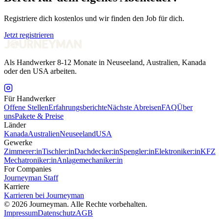
Registriere dich kostenlos und wir finden den Job für dich.
Jetzt registrieren
Als Handwerker 8-12 Monate in Neuseeland, Australien, Kanada
oder den USA arbeiten.
Für Handwerker
Offene Stellen
Erfahrungsberichte
Nächste Abreisen
FAQ
Über
uns
Pakete & Preise
Länder
Kanada
Australien
Neuseeland
USA
Gewerke
Zimmerer:in
Tischler:in
Dachdecker:in
Spengler:in
Elektroniker:in
KFZ
Mechatroniker:in
Anlagemechaniker:in
For Companies
Journeyman Staff
Karriere
Karrieren bei Journeyman
©
2026
Journeyman. Alle Rechte vorbehalten.
Impressum
Datenschutz
AGB