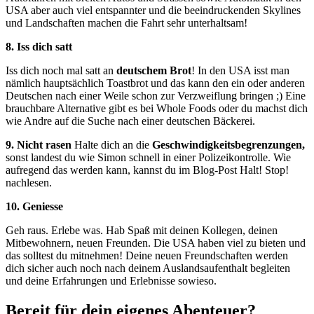
USA aber auch viel entspannter und die beeindruckenden Skylines
und Landschaften machen die Fahrt sehr unterhaltsam!
8. Iss dich satt
Iss dich noch mal satt an
deutschem Brot
! In den USA isst man
nämlich hauptsächlich Toastbrot und das kann den ein oder anderen
Deutschen nach einer Weile schon zur Verzweiflung bringen ;) Eine
brauchbare Alternative gibt es bei Whole Foods oder du machst dich
wie Andre auf die Suche nach einer deutschen Bäckerei.
9. Nicht rasen
Halte dich an die
Geschwindigkeitsbegrenzungen,
sonst landest du wie Simon schnell in einer Polizeikontrolle. Wie
aufregend das werden kann, kannst du im Blog-Post Halt! Stop!
nachlesen.
10. Geniesse
Geh raus. Erlebe was. Hab Spaß mit deinen Kollegen, deinen
Mitbewohnern, neuen Freunden. Die USA haben viel zu bieten und
das solltest du mitnehmen! Deine neuen Freundschaften werden
dich sicher auch noch nach deinem Auslandsaufenthalt begleiten
und deine Erfahrungen und Erlebnisse sowieso.
Bereit für dein eigenes Abenteuer?