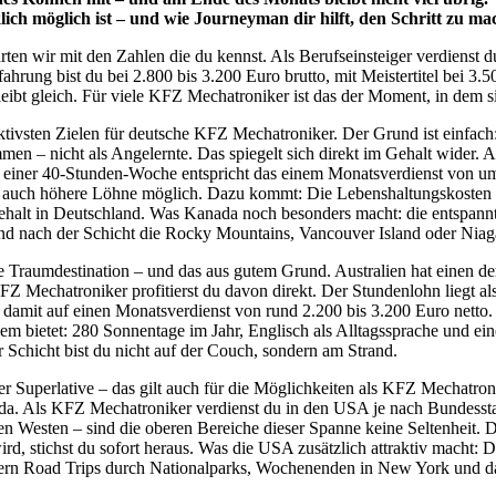
ich möglich ist – und wie Journeyman dir hilft, den Schritt zu ma
rten wir mit den Zahlen die du kennst. Als Berufseinsteiger verdienst
fahrung bist du bei 2.800 bis 3.200 Euro brutto, mit Meistertitel bei
leibt gleich. Für viele KFZ Mechatroniker ist das der Moment, in dem
tivsten Zielen für deutsche KFZ Mechatroniker. Der Grund ist einfach
mmen – nicht als Angelernte. Das spiegelt sich direkt im Gehalt wide
einer 40-Stunden-Woche entspricht das einem Monatsverdienst von umg
d auch höhere Löhne möglich. Dazu kommt: Die Lebenshaltungskosten in
ehalt in Deutschland. Was Kanada noch besonders macht: die entspannte
 und nach der Schicht die Rocky Mountains, Vancouver Island oder Niag
die Traumdestination – und das aus gutem Grund. Australien hat einen de
Z Mechatroniker profitierst du davon direkt. Der Stundenlohn liegt a
damit auf einen Monatsverdienst von rund 2.200 bis 3.200 Euro netto.
em bietet: 280 Sonnentage im Jahr, Englisch als Alltagssprache und ein
r Schicht bist du nicht auf der Couch, sondern am Strand.
 Superlative – das gilt auch für die Möglichkeiten als KFZ Mechatroni
orida. Als KFZ Mechatroniker verdienst du in den USA je nach Bundes
en Westen – sind die oberen Bereiche dieser Spanne keine Seltenheit. 
d, stichst du sofort heraus. Was die USA zusätzlich attraktiv macht: 
ndern Road Trips durch Nationalparks, Wochenenden in New York und da