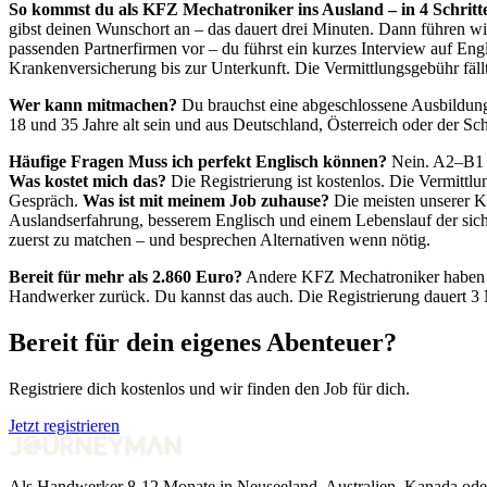
So kommst du als KFZ Mechatroniker ins Ausland – in 4 Schritt
gibst deinen Wunschort an – das dauert drei Minuten. Dann führen wi
passenden Partnerfirmen vor – du führst ein kurzes Interview auf En
Krankenversicherung bis zur Unterkunft. Die Vermittlungsgebühr fällt 
Wer kann mitmachen?
Du brauchst eine abgeschlossene Ausbildung
18 und 35 Jahre alt sein und aus Deutschland, Österreich oder der 
Häufige Fragen
Muss ich perfekt Englisch können?
Nein. A2–B1 re
Was kostet mich das?
Die Registrierung ist kostenlos. Die Vermitt
Gespräch.
Was ist mit meinem Job zuhause?
Die meisten unserer K
Auslandserfahrung, besserem Englisch und einem Lebenslauf der sich
zuerst zu matchen – und besprechen Alternativen wenn nötig.
Bereit für mehr als 2.860 Euro?
Andere KFZ Mechatroniker haben de
Handwerker zurück. Du kannst das auch. Die Registrierung dauert 3 Mi
Bereit für dein eigenes Abenteuer?
Registriere dich kostenlos und wir finden den Job für dich.
Jetzt registrieren
Als Handwerker 8-12 Monate in Neuseeland, Australien, Kanada ode