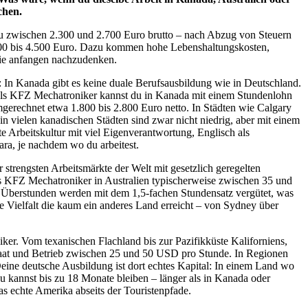
chen.
 du zwischen 2.300 und 2.700 Euro brutto – nach Abzug von Steuern
 3.500 bis 4.500 Euro. Dazu kommen hohe Lebenshaltungskosten,
 sie anfangen nachzudenken.
: In Kanada gibt es keine duale Berufsausbildung wie in Deutschland.
r. Als KFZ Mechatroniker kannst du in Kanada mit einem Stundenlohn
erechnet etwa 1.800 bis 2.800 Euro netto. In Städten wie Calgary
 vielen kanadischen Städten sind zwar nicht niedrig, aber mit einem
 Arbeitskultur mit viel Eigenverantwortung, Englisch als
ara, je nachdem wo du arbeitest.
r strengsten Arbeitsmärkte der Welt mit gesetzlich geregelten
ls KFZ Mechatroniker in Australien typischerweise zwischen 35 und
 Überstunden werden mit dem 1,5-fachen Stundensatz vergütet, was
e Vielfalt die kaum ein anderes Land erreicht – von Sydney über
ker. Vom texanischen Flachland bis zur Pazifikküste Kaliforniens,
staat und Betrieb zwischen 25 und 50 USD pro Stunde. In Regionen
Deine deutsche Ausbildung ist dort echtes Kapital: In einem Land wo
Du kannst bis zu 18 Monate bleiben – länger als in Kanada oder
s echte Amerika abseits der Touristenpfade.