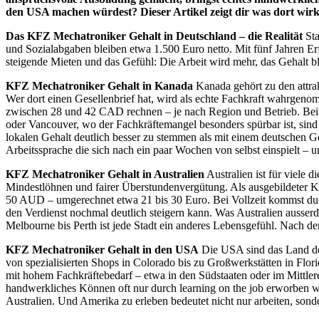
den USA machen würdest? Dieser Artikel zeigt dir was dort wirkl
Das KFZ Mechatroniker Gehalt in Deutschland – die Realität
Sta
und Sozialabgaben bleiben etwa 1.500 Euro netto. Mit fünf Jahren Er
steigende Mieten und das Gefühl: Die Arbeit wird mehr, das Gehalt b
KFZ Mechatroniker Gehalt in Kanada
Kanada gehört zu den attrak
Wer dort einen Gesellenbrief hat, wird als echte Fachkraft wahrgeno
zwischen 28 und 42 CAD rechnen – je nach Region und Betrieb. Bei 
oder Vancouver, wo der Fachkräftemangel besonders spürbar ist, sin
lokalen Gehalt deutlich besser zu stemmen als mit einem deutschen G
Arbeitssprache die sich nach ein paar Wochen von selbst einspielt –
KFZ Mechatroniker Gehalt in Australien
Australien ist für viele 
Mindestlöhnen und fairer Überstundenvergütung. Als ausgebildeter KF
50 AUD – umgerechnet etwa 21 bis 30 Euro. Bei Vollzeit kommst du 
den Verdienst nochmal deutlich steigern kann. Was Australien ausserd
Melbourne bis Perth ist jede Stadt ein anderes Lebensgefühl. Nach de
KFZ Mechatroniker Gehalt in den USA
Die USA sind das Land der
von spezialisierten Shops in Colorado bis zu Großwerkstätten in Fl
mit hohem Fachkräftebedarf – etwa in den Südstaaten oder im Mittler
handwerkliches Können oft nur durch learning on the job erworben wir
Australien. Und Amerika zu erleben bedeutet nicht nur arbeiten, so