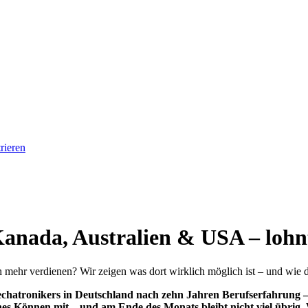
rieren
nada, Australien & USA – lohnt 
mehr verdienen? Wir zeigen was dort wirklich möglich ist – und wie d
Mechatronikers in Deutschland nach zehn Jahren Berufserfahrung 
es Können mit – und am Ende des Monats bleibt nicht viel übrig.