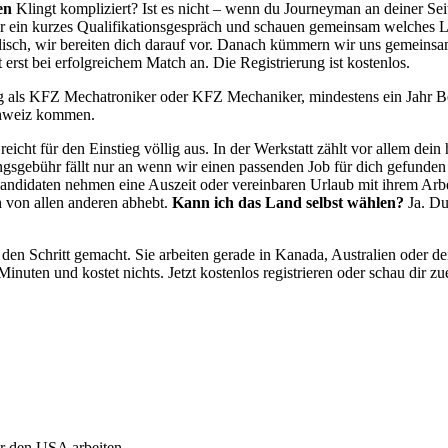
en
Klingt kompliziert? Ist es nicht – wenn du Journeyman an deiner Seite 
r ein kurzes Qualifikationsgespräch und schauen gemeinsam welches Land
glisch, wir bereiten dich darauf vor. Danach kümmern wir uns gemeinsam
erst bei erfolgreichem Match an. Die Registrierung ist kostenlos.
 als KFZ Mechatroniker oder KFZ Mechaniker, mindestens ein Jahr Be
Schweiz kommen.
icht für den Einstieg völlig aus. In der Werkstatt zählt vor allem de
lungsgebühr fällt nur an wenn wir einen passenden Job für dich gefund
andidaten nehmen eine Auszeit oder vereinbaren Urlaub mit ihrem Ar
 von allen anderen abhebt.
Kann ich das Land selbst wählen?
Ja. Du
n Schritt gemacht. Sie arbeiten gerade in Kanada, Australien oder 
nuten und kostet nichts. Jetzt kostenlos registrieren oder schau dir zu
r den USA arbeiten.