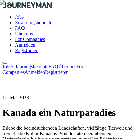
Jobs
Erfahrungsberichte
FAQ
Über uns
For Companies
Anmelden
Registrieren
Jobs
Erfahrungsberichte
FAQ
Über uns
For
Companies
Anmelden
Registrieren
12. Mai 2023
Kanada ein Naturparadies
Erlebe die beeindruckenden Landschaften, vielfältige Tierwelt und
freundliche Kultur Kanadas. Von den atemberaubenden