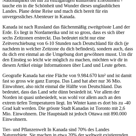
Nationalparks bis hin zu einzigartigen kulturellen Erlebnissen -
tauche ein in die Schönheit und Wunder dieses unglaublichen
Landes. Plane deine Reise und mach dich bereit für ein
unvergessliches Abenteuer in Kanada.
Kanada ist nach Russland das flächenmäßig zweitgrösste Land der
Erde. Es liegt in Nordamerika und ist so gross, dass es sich über
sechs Zeitzonen erstreckt. Das bedeutet nicht nur eine
Zeitverschiebung von 6-10 Stunden nach Deutschland für dich (je
nachdem in welcher Zeitzone du dich befindest), sondern auch, dass
du dich erst einmal an die Umgebung dort gewöhnen musst. Um dir
den Einstieg so leicht wie möglich zu machen, möchten wir dir in
diesem Artikel einige Informationen über Land und Leute geben.
Geografie Kanada hat eine Fläche von 9.984.670 km² und ist damit
fast so gross wie ganz Europa. Das Land hat aber nur 36 Mio.
Einwohner, also nicht einmal die Hälfte von Deutschland. Das
bedeutet, dass das Land sehr dünn besiedelt ist. Vor allem der
Norden ist quasi unbesiedelt, was wohl vor allem auch an den
extrem tiefen Temperaturen liegt. Im Winter kann es dort bis zu -40
Grad kalt werden. Die grösste Stadt Kanadas ist Toronto mit 2,6
Mio. Einwohnern. Die Hauptstadt ist jedoch Ottawa mit 890.000
Einwohnern.
Tier- und Pflanzenwelt In Kanada sind 70% des Landes
Naturgebiete. Sie machen in etwa 20% der weltweit existierenden