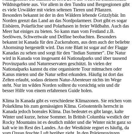
Wildnisgebiete aus. Vor allem in den Tundra und Bergregionen gibt
es viele Urwälder mit vielen seltenen Tieren und Pflanzen.
Besonders bekannt ist der in den Wäldern lebende Grizzlybär. Im
Norden grenzt das Land an das Nordpolarmeer. Dort gibt es sogar
Eisbären, Polarfüchse und Polarhasen in freier Wildbahn. Auch das
Meer hat einiges zu bieten. So kann man vom Festland z.B.
Seelöwen, Schwertwale und Delfine beobachten. Besonders
bekannt ist Kanada für den Zuckerahorn, aus dem auch der beliebte
Ahornsirup hergestellt wird. Das rote Blatt ist sogar auf der Flagge
Kanadas zu sehen und sorgt für den "Indian Summer". Die Natur
wird in Kanada von insgesamt 44 Nationalparks und über tausend
Provinzparks und Naturreservaten geschützt. In vielen der
Nationalparks kannst du eine organisierte Tour mitmachen oder
Kanus mieten und die Natur selbst erkunden. Häufig ist dort das
Zelten erlaubt, sodass deinem Natur-Abenteuer nichts im Wege
steht. Nur im wilden Norden solltest du vorsichtig sein und dir
besser Hilfe von einem erfahrenen Guide holen.
Klima In Kanada gibt es verschiedene Klimazonen. Sie reichen vom
Polarklima bis zum gemässigten Klima. Grösstenteils herrscht in
Kanada jedoch boreales Klima. Das bedeutet es gibt lange, kalte
Winter und kurze, heisse Sommer. In British Columbia westlich der
Rocky Mountains ist es deutlich milder und die Winter nicht ganz so
kalt wie im Rest des Landes. An der Westküste regnet es häufig, da
vom Ozean feuchte Luft herüber zieht. In den Prärieprovinzen