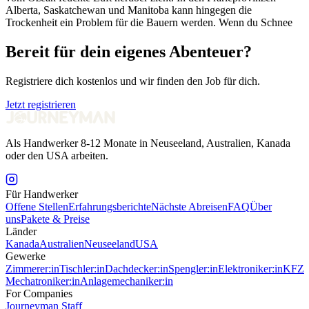
Alberta, Saskatchewan und Manitoba kann hingegen die
Trockenheit ein Problem für die Bauern werden. Wenn du Schnee
Bereit für dein eigenes Abenteuer?
Registriere dich kostenlos und wir finden den Job für dich.
Jetzt registrieren
Als Handwerker 8-12 Monate in Neuseeland, Australien, Kanada
oder den USA arbeiten.
Für Handwerker
Offene Stellen
Erfahrungsberichte
Nächste Abreisen
FAQ
Über
uns
Pakete & Preise
Länder
Kanada
Australien
Neuseeland
USA
Gewerke
Zimmerer:in
Tischler:in
Dachdecker:in
Spengler:in
Elektroniker:in
KFZ
Mechatroniker:in
Anlagemechaniker:in
For Companies
Journeyman Staff