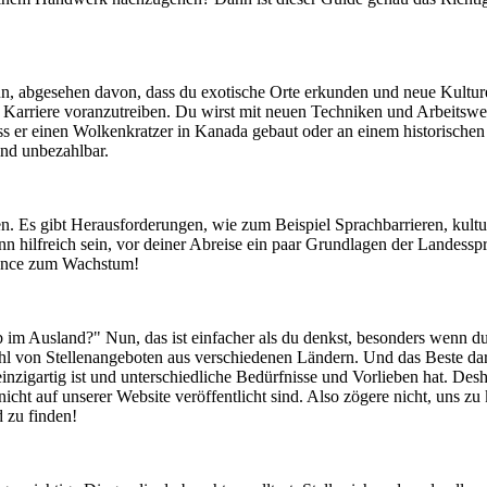
n, abgesehen davon, dass du exotische Orte erkunden und neue Kulture
 Karriere voranzutreiben. Du wirst mit neuen Techniken und Arbeitswei
 er einen Wolkenkratzer in Kanada gebaut oder an einem historischen 
ind unbezahlbar.
en. Es gibt Herausforderungen, wie zum Beispiel Sprachbarrieren, kult
nn hilfreich sein, vor deiner Abreise ein paar Grundlagen der Landess
hance zum Wachstum!
ob im Ausland?" Nun, das ist einfacher als du denkst, besonders wenn du
hl von Stellenangeboten aus verschiedenen Ländern. Und das Beste dar
inzigartig ist und unterschiedliche Bedürfnisse und Vorlieben hat. Desh
icht auf unserer Website veröffentlicht sind. Also zögere nicht, uns 
d zu finden!