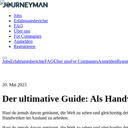
Jobs
Erfahrungsberichte
FAQ
Über uns
For Companies
Anmelden
Registrieren
Jobs
Erfahrungsberichte
FAQ
Über uns
For Companies
Anmelden
Regist
20. Mai 2023
Der ultimative Guide: Als Hand
Hast du jemals davon geträumt, die Welt zu sehen und gleichzeitig d
Handwerker im Ausland zu arbeiten.
Hast du jemals davon geträumt, die Welt zu sehen und gleichzeitig d