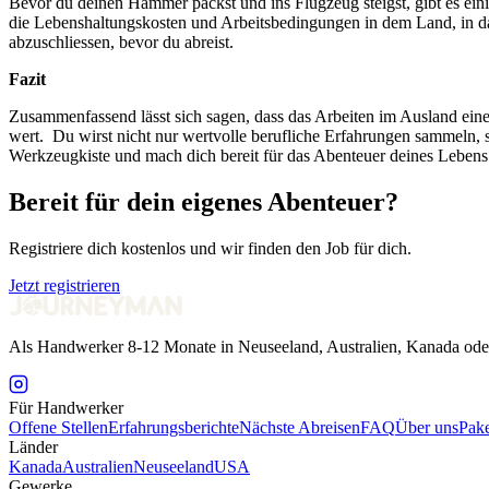
Bevor du deinen Hammer packst und ins Flugzeug steigst, gibt es einig
die Lebenshaltungskosten und Arbeitsbedingungen in dem Land, in das
abzuschliessen, bevor du abreist.
Fazit
Zusammenfassend lässt sich sagen, dass das Arbeiten im Ausland ein
wert. Du wirst nicht nur wertvolle berufliche Erfahrungen sammeln, 
Werkzeugkiste und mach dich bereit für das Abenteuer deines Lebens
Bereit für dein eigenes Abenteuer?
Registriere dich kostenlos und wir finden den Job für dich.
Jetzt registrieren
Als Handwerker 8-12 Monate in Neuseeland, Australien, Kanada ode
Für Handwerker
Offene Stellen
Erfahrungsberichte
Nächste Abreisen
FAQ
Über uns
Pake
Länder
Kanada
Australien
Neuseeland
USA
Gewerke