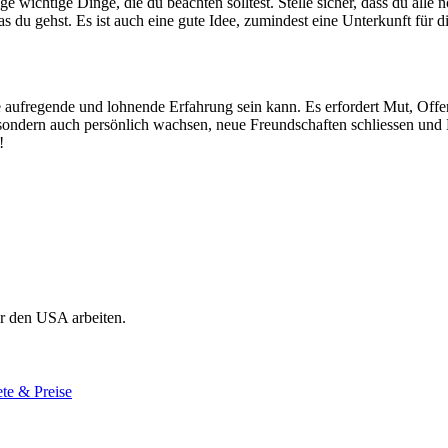
e wichtige Dinge, die du beachten solltest. Stelle sicher, dass du alle
 du gehst. Es ist auch eine gute Idee, zumindest eine Unterkunft für 
e aufregende und lohnende Erfahrung sein kann. Es erfordert Mut, Offe
sondern auch persönlich wachsen, neue Freundschaften schliessen und 
!
r den USA arbeiten.
te & Preise