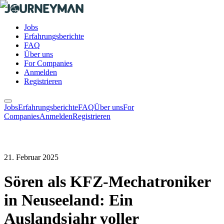
Jobs
Erfahrungsberichte
FAQ
Über uns
For Companies
Anmelden
Registrieren
Jobs
Erfahrungsberichte
FAQ
Über uns
For
Companies
Anmelden
Registrieren
21. Februar 2025
Sören als KFZ-Mechatroniker
in Neuseeland: Ein
Auslandsjahr voller