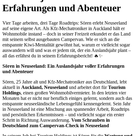
Erfahrungen und Abenteuer
Vier Tage arbeiten, drei Tage Roadtrips: Sören erlebt Neuseeland
auf seine eigene Art. Als Kfz-Mechatroniker in Auckland hält er
Wohnmobile instand – doch in seiner Freizeit erkundet er das Land
mit seinem selbst ausgebauten Campervan. Wie er sich an die
entspannte Kiwi-Mentalität gewöhnt hat, warum er vielleicht sogar
auswandern will und was er jedem rät, der ein Auslandsjahr plant –
all das erfährst du in seinem Erfahrungsbericht! 🔥✨
Sören in Neuseeland: Ein Auslandsjahr voller Erfahrungen
und Abenteuer
Sören, 25 Jahre alt und Kfz-Mechatroniker aus Deutschland, lebt
aktuell in
Auckland, Neuseeland
und arbeitet dort für
Tourism
Holdings
, einen großen Wohnmobilvermieter. In den letzten vier
Monaten hat er nicht nur beruflich einiges gelernt, sondern auch das
entspannte neuseeländische Lebensgefühl kennengelernt. Sein Jahr
in Neuseeland ist eine Mischung aus spannender Arbeit, Roadtrips
und persönlichen Erkenntnissen – und vielleicht sogar ein erster
Schritt in Richtung Auswanderung.
Vom Schrauben in
Deutschland zum Campervan-Check in Neuseeland
In seinem Job bei Tourism Holdings ist Sören für die
Wartung und