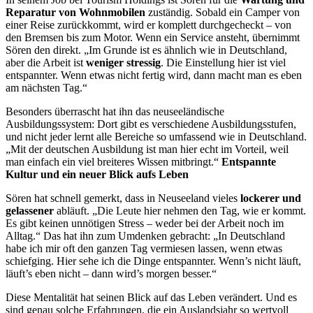
Reparatur von Wohnmobilen
zuständig. Sobald ein Camper von
einer Reise zurückkommt, wird er komplett durchgecheckt – von
den Bremsen bis zum Motor. Wenn ein Service ansteht, übernimmt
Sören den direkt. „Im Grunde ist es ähnlich wie in Deutschland,
aber die Arbeit ist
weniger stressig
. Die Einstellung hier ist viel
entspannter. Wenn etwas nicht fertig wird, dann macht man es eben
am nächsten Tag.“
Besonders überrascht hat ihn das neuseeländische
Ausbildungssystem: Dort gibt es verschiedene Ausbildungsstufen,
und nicht jeder lernt alle Bereiche so umfassend wie in Deutschland.
„Mit der deutschen Ausbildung ist man hier echt im Vorteil, weil
man einfach ein viel breiteres Wissen mitbringt.“
Entspannte
Kultur und ein neuer Blick aufs Leben
Sören hat schnell gemerkt, dass in Neuseeland vieles
lockerer und
gelassener
abläuft. „Die Leute hier nehmen den Tag, wie er kommt.
Es gibt keinen unnötigen Stress – weder bei der Arbeit noch im
Alltag.“ Das hat ihn zum Umdenken gebracht: „In Deutschland
habe ich mir oft den ganzen Tag vermiesen lassen, wenn etwas
schiefging. Hier sehe ich die Dinge entspannter. Wenn’s nicht läuft,
läuft’s eben nicht – dann wird’s morgen besser.“
Diese Mentalität hat seinen Blick auf das Leben verändert. Und es
sind genau solche Erfahrungen, die ein Auslandsjahr so wertvoll