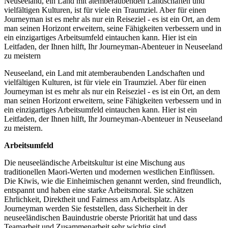
Neuseeland, ein Land mit atemberaubenden Landschaften und
vielfältigen Kulturen, ist für viele ein Traumziel. Aber für einen
Journeyman ist es mehr als nur ein Reiseziel - es ist ein Ort, an dem
man seinen Horizont erweitern, seine Fähigkeiten verbessern und in
ein einzigartiges Arbeitsumfeld eintauchen kann. Hier ist ein
Leitfaden, der Ihnen hilft, Ihr Journeyman-Abenteuer in Neuseeland
zu meistern
Neuseeland, ein Land mit atemberaubenden Landschaften und
vielfältigen Kulturen, ist für viele ein Traumziel. Aber für einen
Journeyman ist es mehr als nur ein Reiseziel - es ist ein Ort, an dem
man seinen Horizont erweitern, seine Fähigkeiten verbessern und in
ein einzigartiges Arbeitsumfeld eintauchen kann. Hier ist ein
Leitfaden, der Ihnen hilft, Ihr Journeyman-Abenteuer in Neuseeland
zu meistern.
Arbeitsumfeld
Die neuseeländische Arbeitskultur ist eine Mischung aus
traditionellen Maori-Werten und modernen westlichen Einflüssen.
Die Kiwis, wie die Einheimischen genannt werden, sind freundlich,
entspannt und haben eine starke Arbeitsmoral. Sie schätzen
Ehrlichkeit, Direktheit und Fairness am Arbeitsplatz. Als
Journeyman werden Sie feststellen, dass Sicherheit in der
neuseeländischen Bauindustrie oberste Priorität hat und dass
Teamarbeit und Zusammenarbeit sehr wichtig sind.